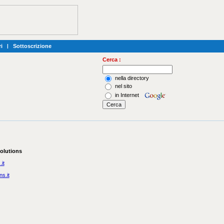
i
|
Sottoscrizione
Cerca :
nella directory
nel sito
in Internet
olutions
it
s.it