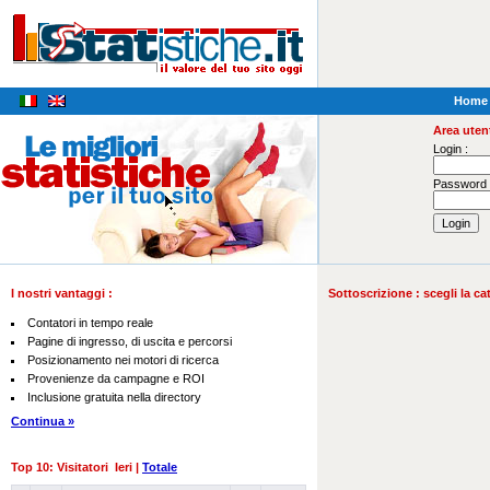
Home
Area utent
Login :
Password 
I nostri vantaggi :
Sottoscrizione : scegli la ca
Contatori in tempo reale
Pagine di ingresso, di uscita e percorsi
Posizionamento nei motori di ricerca
Provenienze da campagne e ROI
Inclusione gratuita nella directory
Continua »
Top 10: Visitatori Ieri |
Totale