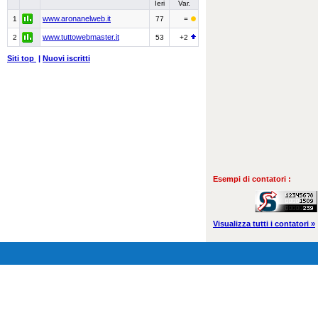
Ieri
Var.
www.aronanelweb.it
1
77
=
www.tuttowebmaster.it
2
53
+2
Siti top
|
Nuovi iscritti
Esempi di contatori :
Visualizza tutti i contatori »