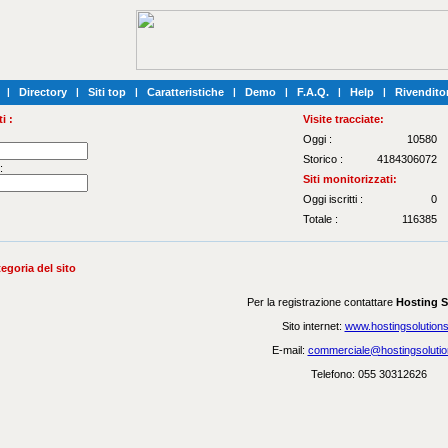
|
Directory
|
Siti top
|
Caratteristiche
|
Demo
|
F.A.Q.
|
Help
|
Rivenditor
i :
Visite tracciate:
Oggi :
10580
Storico :
4184306072
:
Siti monitorizzati:
Oggi iscritti :
0
Totale :
116385
tegoria del sito
Per la registrazione contattare
Hosting S
Sito internet:
www.hostingsolutions.
E-mail:
commerciale@hostingsolution
Telefono: 055 30312626