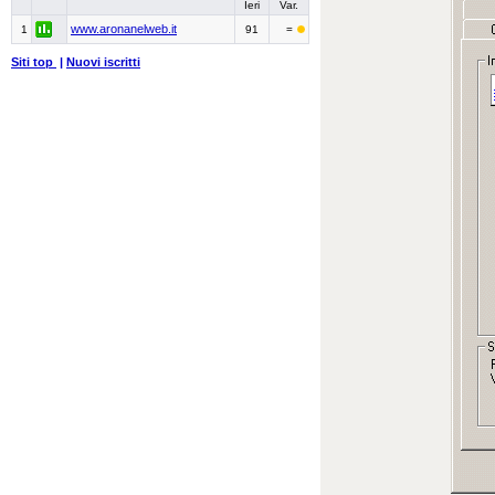
Ieri
Var.
www.aronanelweb.it
1
91
=
Siti top
|
Nuovi iscritti