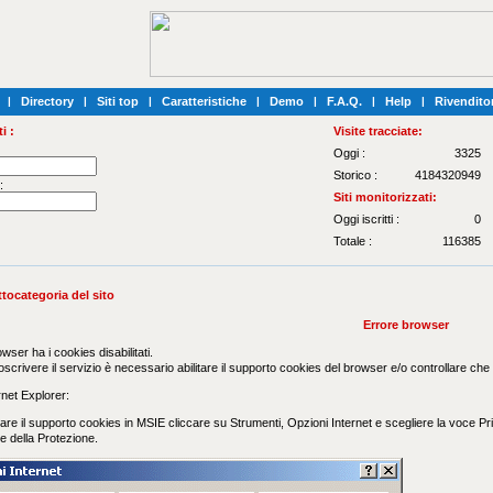
|
Directory
|
Siti top
|
Caratteristiche
|
Demo
|
F.A.Q.
|
Help
|
Rivenditor
i :
Visite tracciate:
Oggi :
3325
Storico :
4184320949
:
Siti monitorizzati:
Oggi iscritti :
0
Totale :
116385
ttocategoria del sito
Errore browser
owser ha i cookies disabilitati.
oscrivere il servizio è necessario abilitare il supporto cookies del browser e/o controllare che ev
net Explorer:
vare il supporto cookies in MSIE cliccare su Strumenti, Opzioni Internet e scegliere la voce Priv
e della Protezione.