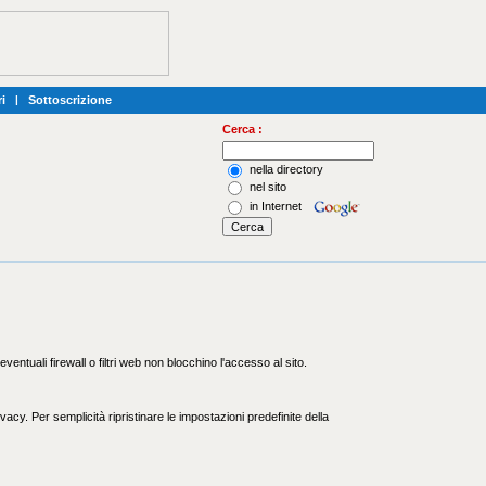
i
|
Sottoscrizione
Cerca :
nella directory
nel sito
in Internet
entuali firewall o filtri web non blocchino l'accesso al sito.
acy. Per semplicità ripristinare le impostazioni predefinite della