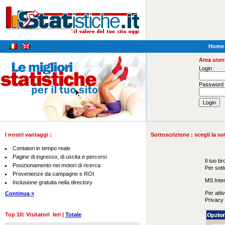
Home
Area utent
Login :
Password 
I nostri vantaggi :
Sottoscrizione : scegli la so
Contatori in tempo reale
Pagine di ingresso, di uscita e percorsi
Il tuo br
Posizionamento nei motori di ricerca
Per sott
Provenienze da campagne e ROI
MS Inter
Inclusione gratuita nella directory
Per atti
Continua »
Privacy 
Top 10: Visitatori Ieri |
Totale