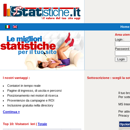
Home
Area utent
Login :
Password 
I nostri vantaggi :
Sottoscrizione : scegli la so
Contatori in tempo reale
Pagine di ingresso, di uscita e percorsi
Il tuo br
Posizionamento nei motori di ricerca
Per sott
Provenienze da campagne e ROI
MS Inter
Inclusione gratuita nella directory
Per atti
Continua »
Privacy 
Top 10: Visitatori Ieri |
Totale