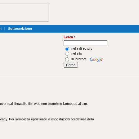
i
|
Sottoscrizione
Cerca :
nella directory
nel sito
in Internet
entuali firewall o filtri web non blocchino l'accesso al sito.
acy. Per semplicità ripristinare le impostazioni predefinite della