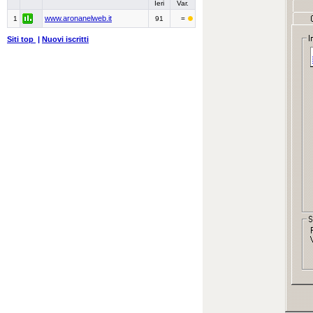
Ieri
Var.
www.aronanelweb.it
1
91
=
Siti top
|
Nuovi iscritti