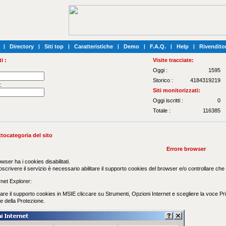
|
Directory
|
Siti top
|
Caratteristiche
|
Demo
|
F.A.Q.
|
Help
|
Rivenditor
i :
Visite tracciate:
Oggi :
1595
Storico :
4184319219
:
Siti monitorizzati:
Oggi iscritti :
0
Totale :
116385
ttocategoria del sito
Errore browser
owser ha i cookies disabilitati.
oscrivere il servizio è necessario abilitare il supporto cookies del browser e/o controllare che ev
net Explorer:
vare il supporto cookies in MSIE cliccare su Strumenti, Opzioni Internet e scegliere la voce Priv
e della Protezione.